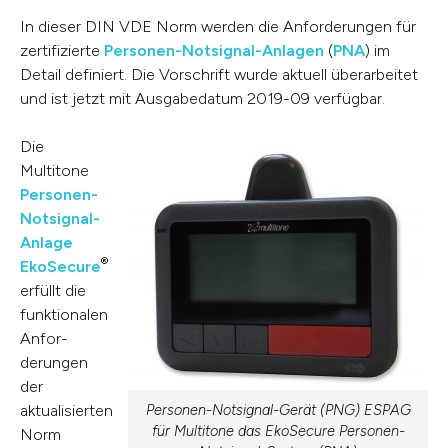
In dieser DIN VDE Norm werden die Anforderungen für
zertifizierte
Personen-Notsignal-Anlagen
(
PNA
) im
Detail definiert. Die Vorschrift wurde aktuell überarbeitet
und ist jetzt mit Ausgabedatum 2019-09 verfügbar.
Die
Multitone
Personen-
Notsignal-
Anlage
®
EkoSecure
erfüllt die
funktionalen
Anfor­
derungen
der
aktualisierten
Personen-Notsignal-Gerät (PNG) ESPAG
für Multitone das EkoSecure Personen-
Norm