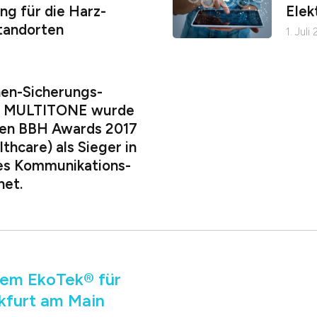
g für die Harz-
Elek
tandorten
1. Juli
nen-Sicherungs-
n MULTITONE wurde
alen BBH Awards 2017
thcare) als Sieger in
es Kommunikations-
net.
tem EkoTek® für
kfurt am Main