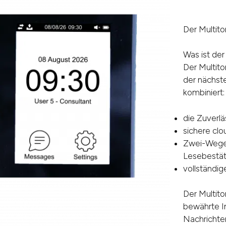
Der Multito
Was ist der
Der Multito
der nächst
kombiniert:
die Zuverlä
sichere cl
Zwei-Wege
Lesebestät
vollständig
Der Multito
bewährte In
Nachrichte