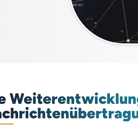
e Weiterentwicklung
chrichtenübertrag