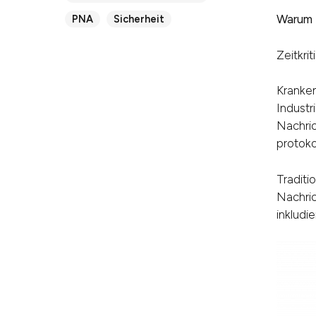
Warum M
PNA
Sicherheit
Zeitkri
Kranken
Industr
Nachri
protoko
Traditi
Nachric
inkludi