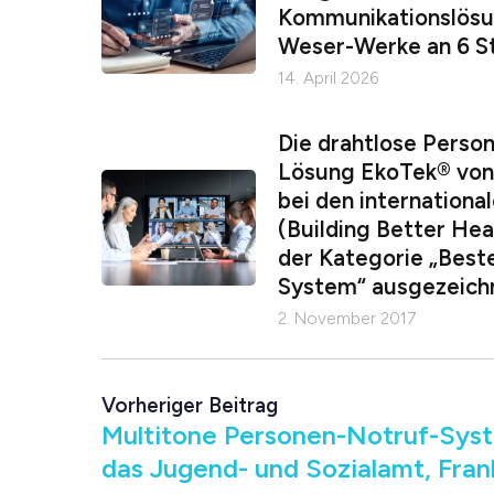
Kommunikationslösun
Weser-Werke an 6 S
14. April 2026
Die drahtlose Perso
Lösung EkoTek® vo
bei den internation
(Building Better Heal
der Kategorie „Best
System“ ausgezeich
2. November 2017
Vorheriger Beitrag
Multitone Personen-Notruf-Sys
das Jugend- und Sozialamt, Fran