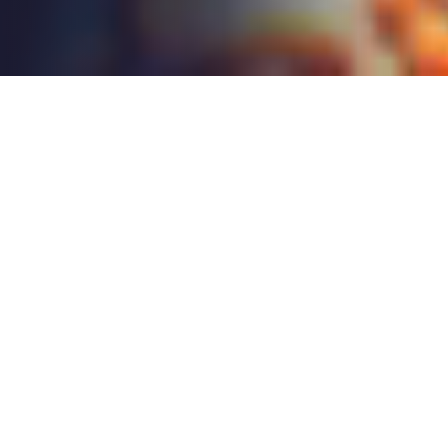
Anwendungen und
Lösungen
Personen-Notsignal-
Anlagen
Drahtlose Personen-Notsignal-Anlagen (PNA)
für Alleinarbeitsplätze, Einzelarbeitsplätze und
Arbeitsplätze mit erhöhter Unfallgefahr..